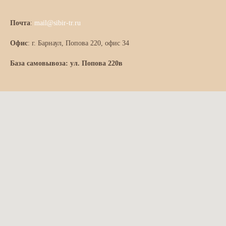
Почта
:
mail@sibir-tr.ru
Офис
:
г. Барнаул, Попова 220, офис 34
База самовывоза: ул. Попова 220в